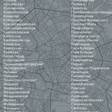
Курская
Полежаевская
Кутузовская
Полянка
Коломенская
Пражская
Комсомольская
Преображенская площад
Коньково
Пролетарская
Котельники
Проспект Вернадского
Красногвардейская
Проспект Мира
Краснопресненская
Профсоюзная
Красносельская
Пушкинская
Калужская
Пятницкое шоссе
Кантемировская
Площадь Ильича
Каховская
Павелецкая
Каширская
Парк Культуры
Киевская
Парк Победы
Китай-город
Партизанская
Кожуховская
Первомайска
Лермонтовский проспект
Перово
Лесопарковая
Петровско-Разумовская
Лубянка
Печатники
Люблино
Пионерская
Ленинский проспект
Планерная
Марьино
Речной вокзал
Медведково
Рижская
Международная
Римская
Менделеевская
Румянцево
Митино
Рязанский проспект
Молодежная
Сходненская
Мякинино
Свиблово