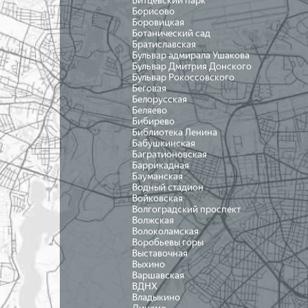
Битцевский парк
Борисово
Боровицкая
Ботанический сад
Братиславская
Бульвар адмирала Ушакова
Бульвар Дмитрия Донского
Бульвар Рокоссовского
Беговая
Белорусская
Беляево
Бибирево
Библиотека Ленина
Бабушкинская
Багратионовская
Баррикадная
Бауманская
Водный стадион
Войковская
Волгоградский проспект
Волжская
Волоколамская
Воробьевы горы
Выставочная
Выхино
Варшавская
ВДНХ
Владыкино