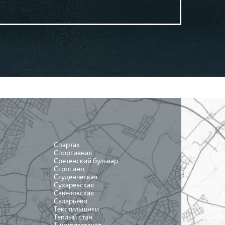
Спартак
Спортивная
Сретенский бульвар
Строгино
Студенческая
Сухаревская
Савеловская
Саларьево
Текстильщики
Теплый стан