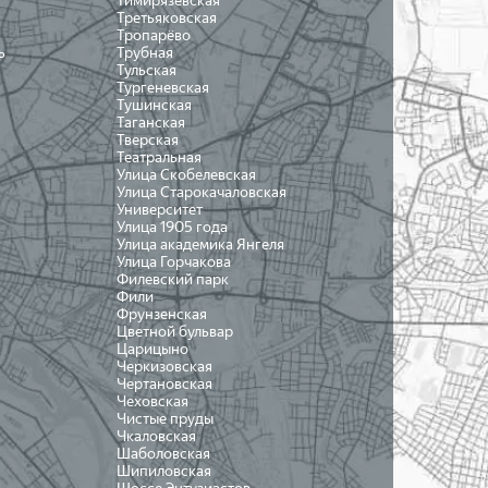
Тимирязевская
Третьяковская
Тропарёво
ь
Трубная
Тульская
Тургеневская
Тушинская
Таганская
Тверская
Театральная
Улица Скобелевская
Улица Старокачаловская
Университет
Улица 1905 года
Улица академика Янгеля
Улица Горчакова
Филевский парк
Фили
Фрунзенская
Цветной бульвар
Царицыно
Черкизовская
Чертановская
Чеховская
Чистые пруды
Чкаловская
Шаболовская
Шипиловская