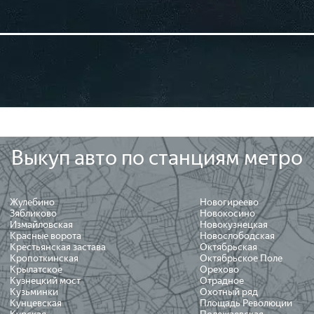
Выкуп авто по станциям метро
Жулебино
Новогиреево
Зябликово
Новокосино
Измайловская
Новокузнецкая
Красные ворота
Новослободская
Крестьянская застава
Октябрьская
Кропоткинская
Октябрьское Поле
Крылатское
Орехово
Кузнецкий мост
Отрадное
Кузьминки
Охотный ряд
Кунцевская
Площадь Революции