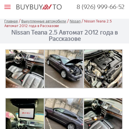
8 (926) 999-66-52
М
е
н
ю
/
/
/
Главная
Выкупленные автомобили
Nissan
Nissan Teana 2.5
Автомат 2012 года в Рассказове
Nissan Teana 2.5 Автомат 2012 года в
Рассказове