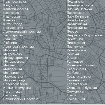
Красносельская
Пушкинская
Калужская
Пятницкое шоссе
Кантемировская
Площадь Ильича
Каховская
Павелецкая
Каширская
Парк Культуры
Киевская
Парк Победы
Китай-город
Партизанская
Кожуховская
Первомайска
Лермонтовский проспект
Перово
Лесопарковая
Петровско-Разумовская
Лубянка
Печатники
Люблино
Пионерская
Ленинский проспект
Планерная
Марьино
Речной вокзал
Медведково
Рижская
Международная
Римская
Менделеевская
Румянцево
Митино
Рязанский проспект
Молодежная
Сходненская
Мякинино
Свиблово
Марксистская
Севастопольская
Марьина роща
Семеновская
Новоясеневская
Серпуховская
Новые Черёмушки
Славянский бульвар
Нагатинская
Смоленская
Нагорная
Сокол
Нахимовский Проспект
Сокольники