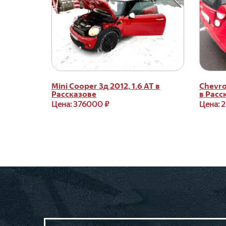
Mini Cooper 3д 2012, 1.6 АТ в
Chevro
Рассказове
в Расс
Цена: 376000 ₽
Цена: 