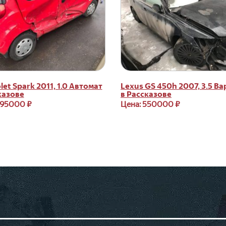
let Spark 2011, 1.0 Автомат
Lexus GS 450h 2007, 3.5 В
казове
в Рассказове
295000 ₽
Цена: 550000 ₽