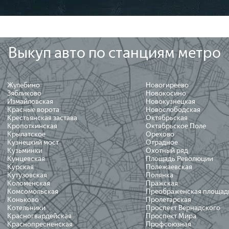
Выкуп авто по станциям метро
Жулебино
Новогиреево
Зябликово
Новокосино
Измайловская
Новокузнецкая
Красные ворота
Новослободская
Крестьянская застава
Октябрьская
Кропоткинская
Октябрьское Поле
Крылатское
Орехово
Кузнецкий мост
Отрадное
Кузьминки
Охотный ряд
Кунцевская
Площадь Революции
Курская
Полежаевская
Кутузовская
Полянка
Коломенская
Пражская
Комсомольская
Преображенская площад
Коньково
Пролетарская
Котельники
Проспект Вернадского
Красногвардейская
Проспект Мира
Краснопресненская
Профсоюзная