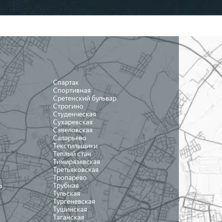
Спартак
Спортивная
Сретенский бульвар
Строгино
Студенческая
Сухаревская
Савеловская
Саларьево
Текстильщики
Теплый стан
Тимирязевская
Третьяковская
Тропарёво
ь
Трубная
Тульская
Тургеневская
Тушинская
Таганская