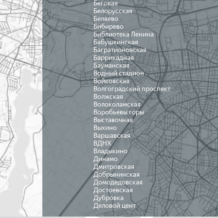
Беговая
Белорусская
Беляево
Бибирево
Библиотека Ленина
Бабушкинская
Багратионовская
Баррикадная
Бауманская
Водный стадион
Войковская
Волгоградский проспект
Волжская
Волоколамская
Воробьевы горы
Выставочная
Выхино
Варшавская
ВДНХ
Владыкино
Динамо
Дмитровская
Добрынинская
Домодедовская
Достоевская
Дубровка
Деловой цент