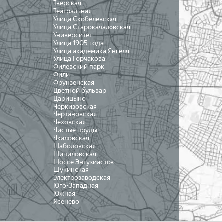
Тверская
Театральная
Улица Скобелевская
Улица Старокачаловская
Университет
Улица 1905 года
Улица академика Янгеля
Улица Горчакова
Филевский парк
Фили
Фрунзенская
Цветной бульвар
Царицыно
Черкизовская
Чертановская
Чеховская
Чистые пруды
Чкаловская
Шаболовская
Шипиловская
Шоссе Энтузиастов
Щукинская
Электрозаводская
Юго-Западная
Южная
Ясенево